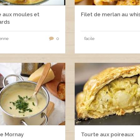
e aux moules et
Filet de merlan au whi
ards
enne
0
facile
e Mornay
Tourte aux poireaux