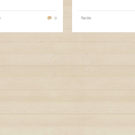
e
0
facile