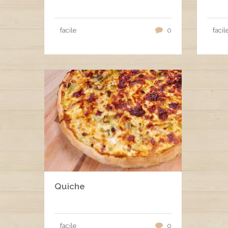
facile
0
facil
Quiche
facile
0