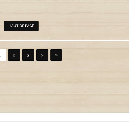
HAUT DE PAGE
1
2
3
>
»