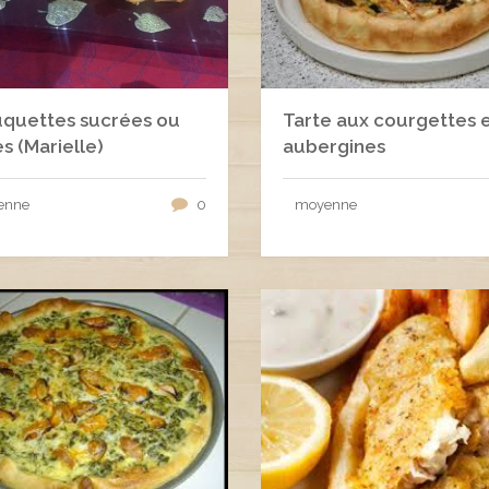
quettes sucrées ou
Tarte aux courgettes 
s (Marielle)
aubergines
enne
0
moyenne