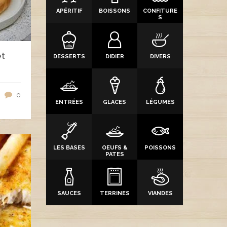
APÉRITIF
BOISSONS
CONFITURE
S
et
DESSERTS
DIDIER
DIVERS
0
ENTRÉES
GLACES
LÉGUMES
LES BASES
OEUFS &
POISSONS
PATES
SAUCES
TERRINES
VIANDES