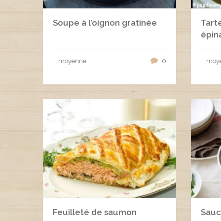
Soupe à l’oignon gratinée
Tart
épin
moyenne
0
moy
Feuilleté de saumon
Sauc