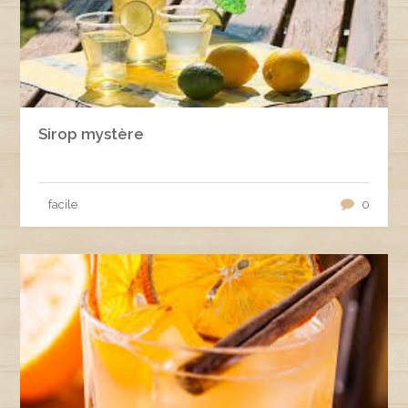
Sirop mystère
facile
0