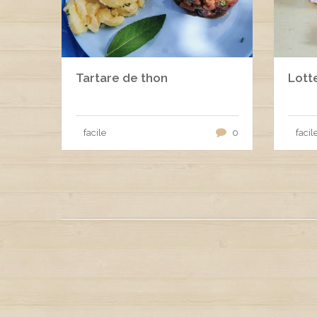
Tartare de thon
Lotte
facile
0
facil