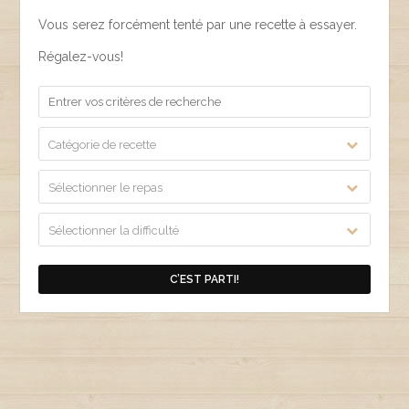
Vous serez forcément tenté par une recette à essayer.
Régalez-vous!
Catégorie de recette
Sélectionner le repas
Sélectionner la difficulté