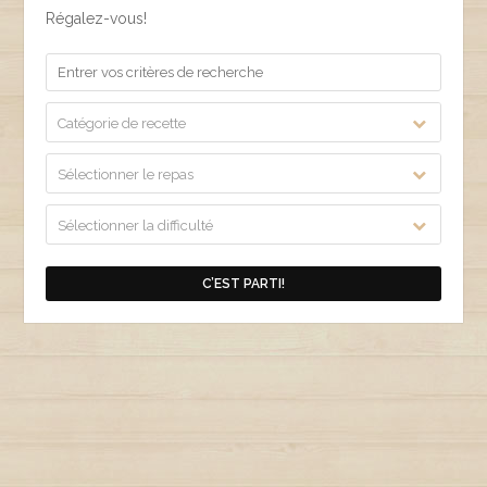
Régalez-vous!
Catégorie de recette
Sélectionner le repas
Sélectionner la difficulté