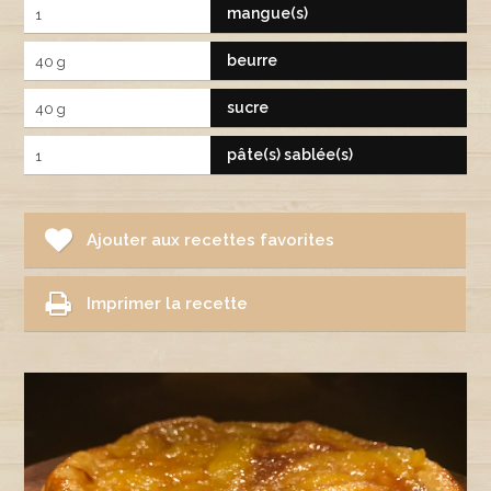
mangue(s)
1
beurre
40 g
sucre
40 g
pâte(s) sablée(s)
1
Ajouter aux recettes favorites
Imprimer la recette