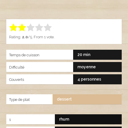
Rate this item:
SUBMIT RATING
1.00
Rating:
2.0
/5. From 1 vote.
20 min
Temps de cuisson
moyenne
Difficulté
4 personnes
Couverts
dessert
Type de plat
rhum
1