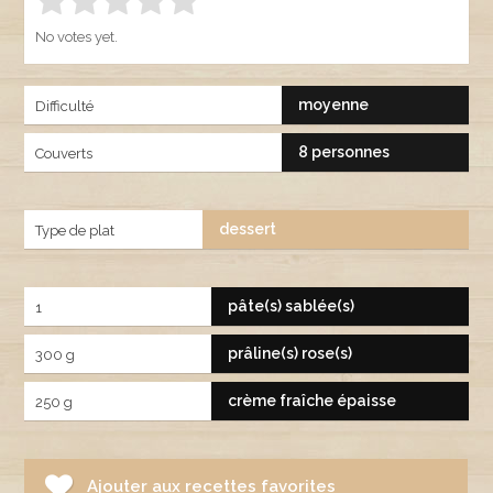
Rate this item:
SUBMIT RATING
1.00
No votes yet.
moyenne
Difficulté
8 personnes
Couverts
dessert
Type de plat
pâte(s) sablée(s)
1
prâline(s) rose(s)
300 g
crème fraîche épaisse
250 g
Ajouter aux recettes favorites