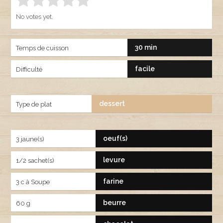
Rate this item:
SUBMIT RATING
1.00
No votes yet.
30 min
Temps de cuisson
facile
Difficulté
dessert
Type de plat
oeuf(s)
3 jaune(s)
levure
1/2 sachet(s)
farine
3 c à Soupe
beurre
60 g