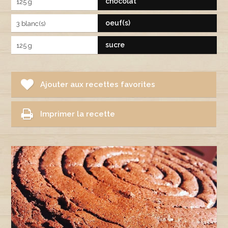
chocolat
125 g
oeuf(s)
3 blanc(s)
sucre
125 g
Ajouter aux recettes favorites
Imprimer la recette