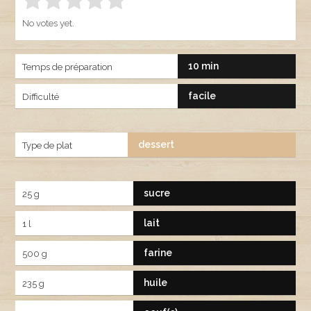
Rate this item:
SUBMIT RATING
1.00
No votes yet.
10 min
Temps de préparation
facile
Difficulté
dessert
Type de plat
sucre
25 g
lait
1 l
farine
500 g
huile
235 g