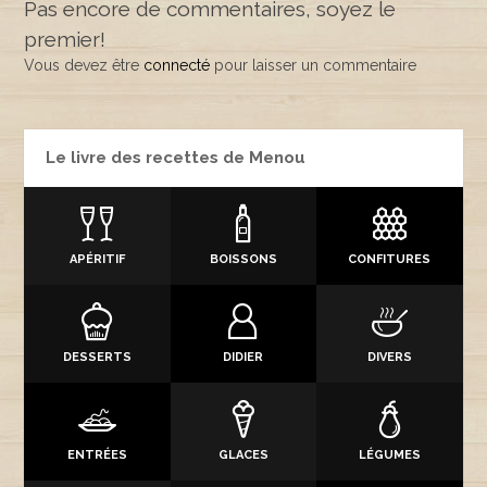
Pas encore de commentaires, soyez le
premier!
Vous devez être
connecté
pour laisser un commentaire
Le livre des recettes de Menou
APÉRITIF
BOISSONS
CONFITURES
DESSERTS
DIDIER
DIVERS
ENTRÉES
GLACES
LÉGUMES