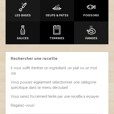
LES BASES
OEUFS & PATES
POISSONS
SAUCES
TERRINES
VIANDES
Rechercher une recette
Il vous suffit d’entrer un ingrédient, un plat ou un mot
clé.
Vous pouvez également sélectionner une catégorie
spécifique dans le menu déroulant.
Vous serez forcément tenté par une recette à essayer.
Régalez-vous!