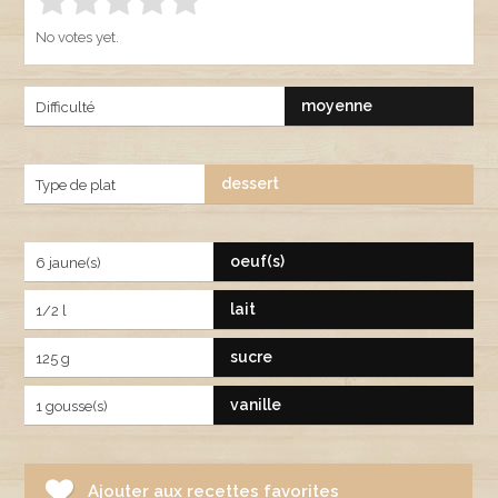
Rate this item:
SUBMIT RATING
1.00
No votes yet.
moyenne
Difficulté
dessert
Type de plat
oeuf(s)
6 jaune(s)
lait
1/2 l
sucre
125 g
vanille
1 gousse(s)
Ajouter aux recettes favorites