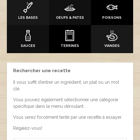
LES BASES
OEUFS & PATES
POISSONS
SAUCES
TERRINES
VIANDES
Rechercher une recette
Il vous suffit d’entrer un ingrédient, un plat ou un mot
clé.
Vous pouvez également sélectionner une catégorie
spécifique dans le menu déroulant.
Vous serez forcément tenté par une recette à essayer.
Régalez-vous!