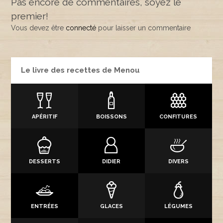
Pas encore de commentaires, soyez le
premier!
Vous devez être
connecté
pour laisser un commentaire
Le livre des recettes de Menou
APÉRITIF
BOISSONS
CONFITURES
DESSERTS
DIDIER
DIVERS
ENTRÉES
GLACES
LÉGUMES