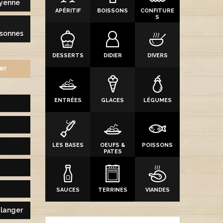
yenne
APÉRITIF
BOISSONS
CONFITURE
S
sonnes
DESSERTS
DIDIER
DIVERS
er
ENTRÉES
GLACES
LÉGUMES
LES BASES
OEUFS &
POISSONS
PATES
SAUCES
TERRINES
VIANDES
ulanger