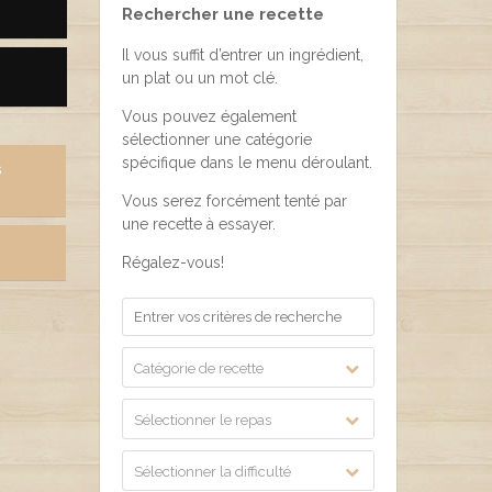
Rechercher une recette
Il vous suffit d’entrer un ingrédient,
un plat ou un mot clé.
Vous pouvez également
sélectionner une catégorie
spécifique dans le menu déroulant.
s
Vous serez forcément tenté par
une recette à essayer.
Régalez-vous!
Catégorie de recette
Sélectionner le repas
Sélectionner la difficulté