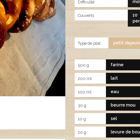
mo
Difficulté
10
Couverts
per
petit dejeun
Type de plat
farine
500 g
lait
200 ml
eau
100 ml
beurre mou
30 g
sel
10 g
levure de bo
20 g