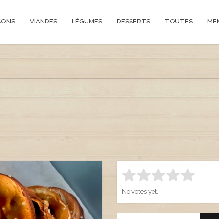
SONS
VIANDES
LÉGUMES
DESSERTS
TOUTES
ME
Rate this item:
SUBMIT R
1.00
No votes yet.