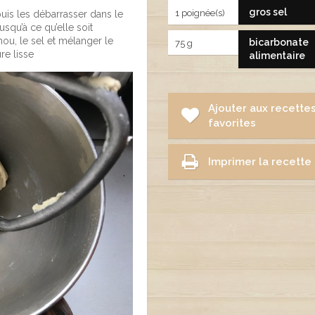
gros sel
1 poignée(s)
 puis les débarrasser dans le
usqu’à ce qu’elle soit
 mou, le sel et mélanger le
bicarbonate
75 g
ure lisse
alimentaire
Ajouter aux recette
favorites
Imprimer la recette