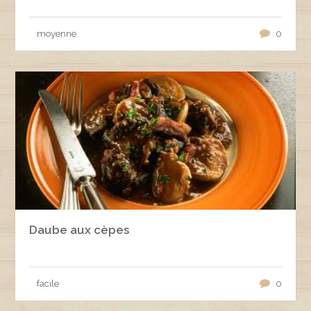
moyenne
0
Daube aux cèpes
facile
0