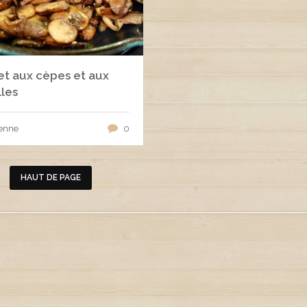
et aux cèpes et aux
lles
enne
0
HAUT DE PAGE