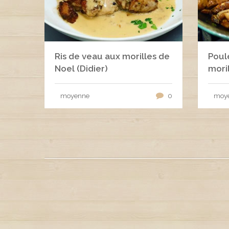
Ris de veau aux morilles de
Poul
Noel (Didier)
mori
moyenne
0
moy