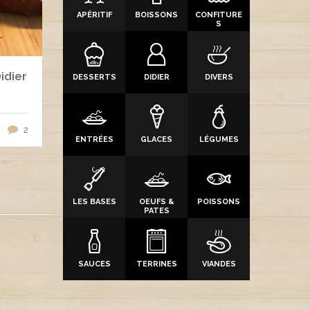
APÉRITIF
BOISSONS
CONFITURE
S
idier
DESSERTS
DIDIER
DIVERS
2
ENTRÉES
GLACES
LÉGUMES
LES BASES
OEUFS &
POISSONS
PATES
SAUCES
TERRINES
VIANDES