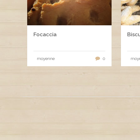
Focaccia
Biscu
moyenne
0
moy