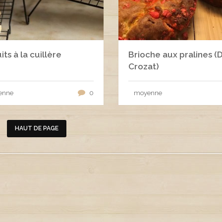
its à la cuillère
Brioche aux pralines (D
Crozat)
enne
0
moyenne
HAUT DE PAGE