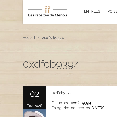
ENTRÉES
POIS
Accueil
0xdfeb9394
0xdfeb9394
02
0xdfeb9394
Étiquettes :
0xdfeb9394
Fév, 2026
Catégories de recettes:
DIVERS